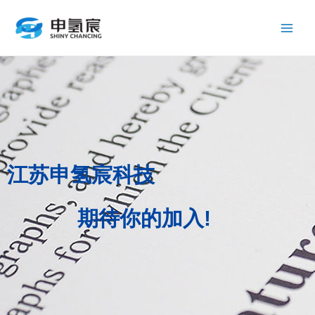
跳
Main
至
Men
内
容
江苏申氢宸科技
期待你的加入!