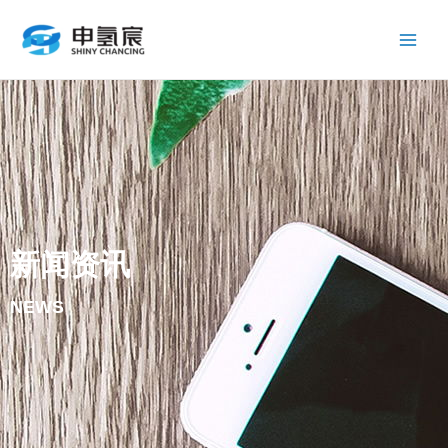
跳
Main
至
Men
内
容
新闻资讯
NEWS