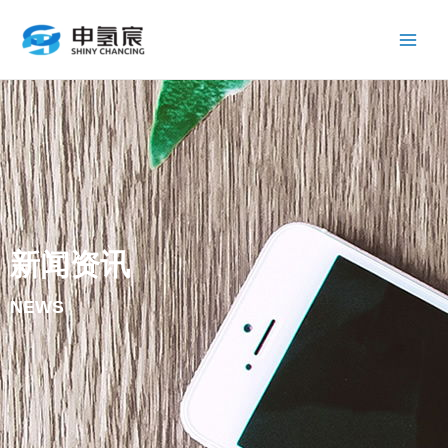
跳
Main
至
Men
内
容
新闻资讯
NEWS