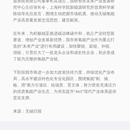
源系统有限公司董事长高顶云，国研智库未来产业发展研
究中心主任张长令，上海科学院新能源研究所首席科学家
陈锐等先后发言，围绕主动把握市场机遇、推动无锡氢能
产业高质量发展交流思想、建言献策。
近年来，为积极稳妥推进碳达峰碳中和，抢占产业转型新
赛道、增创产业发展新优势，我市将氢能产业作为重点打
造的“未来产业”进行布局建设，加快聚链、延链、补链、
强链，引育壮大了一批龙头企业和成长性企业，初步形成
了较为完整的氢能产业链。
下阶段我市将进一步加大政策扶持力度，持续优化产业布
局，高水平建设特色化专业化园区，围绕氢能“制、储、
输、用”着力引项目、拓场景、育主体，努力营造充满活力
的优质氢能产业生态，为夯实提升“465”现代产业体系提供
坚实支撑。
来源：无锡日报