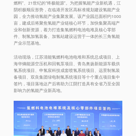
燃料”、21世纪的“终极能源”。为把握氢能产业新机遇，江
阴积极顺应形势，在临港开发区高标准规划建设氢能产业
园，全力推动氢能产业集聚发展。该产业园总面积约1000
亩，建成后将聚焦氢能产业链核心环节，加快集聚高端产
业和创新资源，着力打造集氢燃料电池电堆及核心零部
件、制氢加氢装备、加氢站建设运营于一体的长三角氢能
产业示范基地。
活动现场，江苏清能氢燃料电池电堆和系统总成项目、上
海华熵能源空压机和回氧泵项目、青岛奥扬新能源车载供
氢系统项目、申氢宸科技成套喷氢系统项目、远景制氢装
备项目、双良集团绿电制氢系统项目等十个重点项目集中
签约，项目落地达产后将助力江阴打造具有全省乃至全国
影响力的氢能产业新高地。