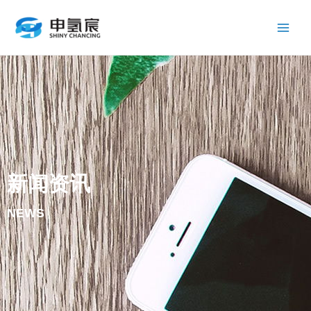
跳
Main
至
Men
内
容
新闻资讯
NEWS