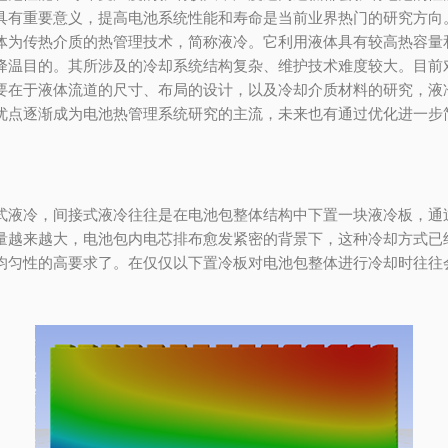
具有重要意义，提高电池系统性能和寿命是当前业界热门的研究方向
体为传热介质的热管理技术，简称液冷。它利用液体具有较高热容量
降温目的。其所涉及的冷却系统结构复杂、维护技术难度较大。目前
要在于液体流道的尺寸、布局的设计，以及冷却介质材料的研究，液
优点逐渐成为电池热管理系统研究的主流，未来也有通过优化进一步
式液冷，间接式液冷往往是在电池包整体结构中下置一块液冷板，通
量越来越大，电池包内电芯排布愈发紧密的背景下，这种冷却方式已
均匀性的高要求了。在仅仅以下置冷板对电池包整体进行冷却时往往