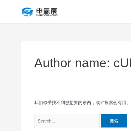
跳
搜
至
索：
内
容
Author name: cU
我们似乎找不到您想要的东西，或许搜索会有用。