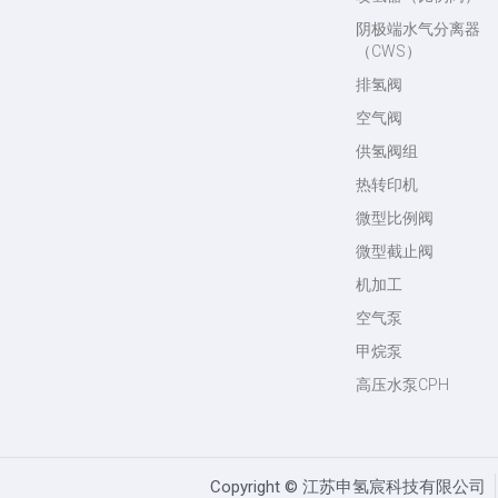
阴极端水气分离器
（CWS）
排氢阀
空气阀
供氢阀组
热转印机
微型比例阀
微型截止阀
机加工
空气泵
甲烷泵
高压水泵CPH
Copyright ©️ 江苏申氢宸科技有限公司